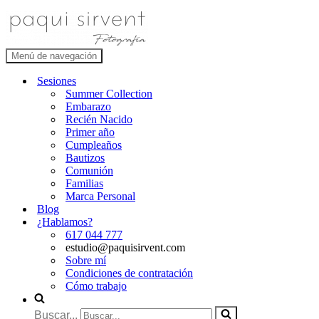
Menú de navegación
Sesiones
Summer Collection
Embarazo
Recién Nacido
Primer año
Cumpleaños
Bautizos
Comunión
Familias
Marca Personal
Blog
¿Hablamos?
617 044 777
estudio@paquisirvent.com
Sobre mí
Condiciones de contratación
Cómo trabajo
Buscar...